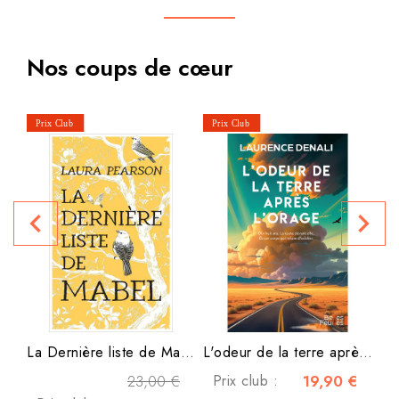
Nos coups de cœur
navigate_before
navigate_next
P
La Dernière liste de Mabel
L'odeur de la terre après...
23,00 €
Prix club :
19,90 €