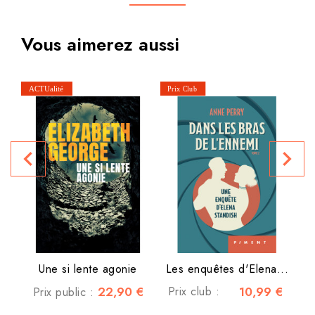
Vous aimerez aussi
navigate_before
navigate_next
P
Une si lente agonie
Les enquêtes d'Elena...
22,90 €
Prix club :
10,99 €
Prix public :