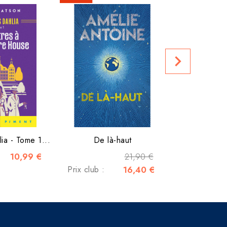
Le villag
Prix club :
navigate_next
ia - Tome 1...
De là-haut
10,99 €
21,90 €
Prix club :
16,40 €