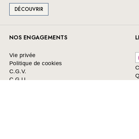
DÉCOUVRIR
NOS ENGAGEMENTS
L
Vie privée
Politique de cookies
C
C.G.V.
Q
C.G.U.
Collectivités
Les avantages du Club