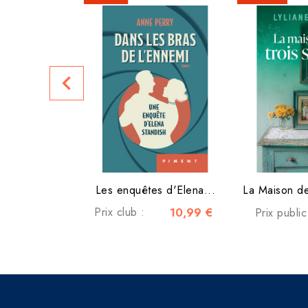
navigate_before
Les enquêtes d'Elena...
La Maison de
Prix club :
10,99 €
Prix publi