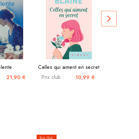
navigate_next
Prix club :
olente
Celles qui aiment en secret
21,90 €
Prix club :
10,99 €