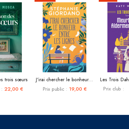
s trois sœurs
J'irai chercher le bonheur...
Les Trois Dahl
22,00 €
19,00 €
Prix club :
c :
Prix public :