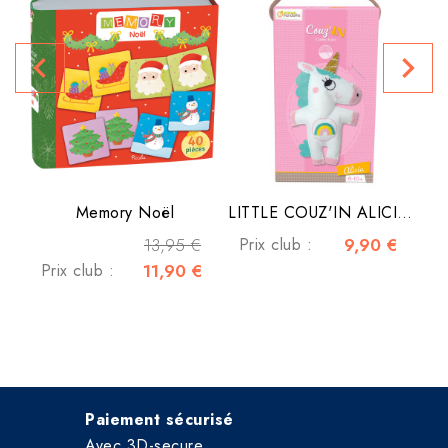
P
navigate_before
navigate_next
Memory Noël
LITTLE COUZ'IN ALICIA LA...
13,95 €
Prix club :
9,90 €
Prix club :
11,90 €
Paiement sécurisé
Avec 3D-secure