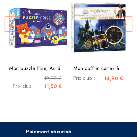
D
navigate_before
navigate_next
P
Mon puzzle frise, Au dodo
Mon coffret cartes à...
12,95 €
Prix club :
14,90 €
Prix club :
11,50 €
Paiement sécurisé