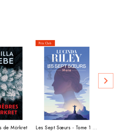
À l'ombre d
navigate_next
Prix club :
s de Mörkret
Les Sept Sœurs - Tome 1 - Maia