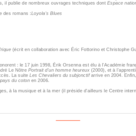
es, il publie de nombreux ouvrages techniques dont
Espace nation
ie des romans :
Loyola's Blues
frique
(écrit en collaboration avec Éric Fottorino et Christophe G
honorent : le 17 juin 1998, Érik Orsenna est élu à l'Académie frança
ndré Le Nôtre
Portrait d'un homme heureux
(2000), et à l'apprent
ccès. La suite
Les Chevaliers du subjonctif
arrive en 2004. Enfin
pays du coton
en 2006.
es, à la musique et à la mer (il préside d'ailleurs le Centre inter