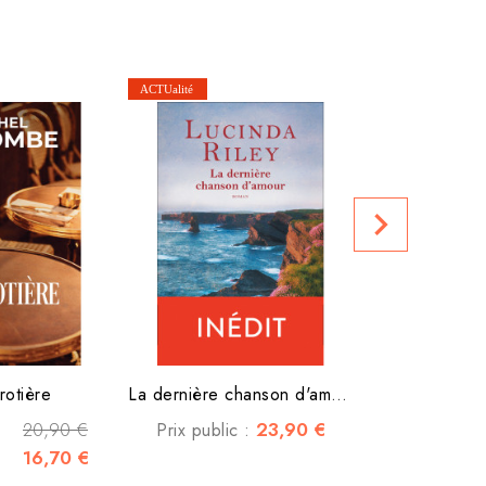
Fini
navigate_next
Prix club :
rotière
La dernière chanson d'amour
20,90 €
23,90 €
Prix public :
16,70 €