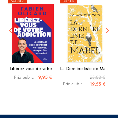
P
navigate_before
navigate_next
Libérez-vous de votre...
La Dernière liste de Mabel
9,95 €
23,00 €
Prix public :
Prix club :
19,55 €