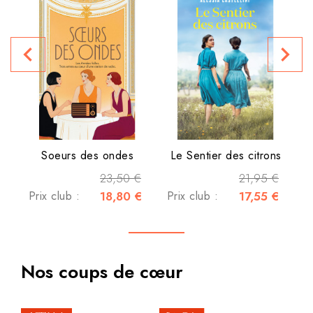
Le
navigate_before
navigate_next
P
Soeurs des ondes
Le Sentier des citrons
23,50 €
21,95 €
Prix club :
18,80 €
Prix club :
17,55 €
Nos coups de cœur