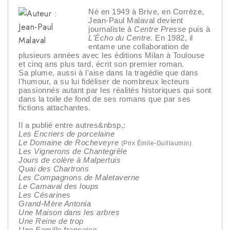
Né en 1949 à Brive, en Corrèze,
Jean-Paul Malaval devient
journaliste à
Centre Presse
puis à
L'Écho du Centre
. En 1982, il
entame une collaboration de
plusieurs années avec les éditions Milan à Toulouse
et cinq ans plus tard, écrit son premier roman.
Sa plume, aussi à l'aise dans la tragédie que dans
l'humour, a su lui fidéliser de nombreux lecteurs
passionnés autant par les réalités historiques qui sont
dans la toile de fond de ses romans que par ses
fictions attachantes.
Il a publié entre autres&nbsp,:
Les Encriers de porcelaine
Le Domaine de Rocheveyre
(Prix Émile-Guillaumin)
Les Vignerons de Chantegrêle
Jours de colère à Malpertuis
Quai des Chartrons
Les Compagnons de Maletaverne
Le Carnaval des loups
Les Césarines
Grand-Mère Antonia
Une Maison dans les arbres
Une Reine de trop
Une Famille française