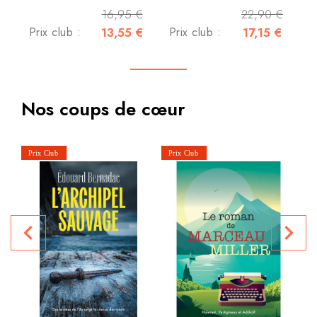
16,95 €
22,90 €
Prix club :
13,55 €
Prix club :
17,15 €
Nos coups de cœur
navigate_before
navigate_next
P