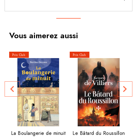
Vous aimerez aussi
P
navigate_before
navigate_next
La Boulangerie de minuit
Le Bâtard du Roussillon