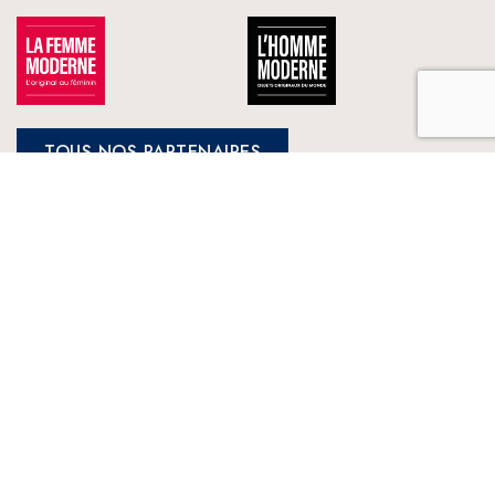
TOUS NOS PARTENAIRES
FRANCE LOISIRS
NOS ENGAGEMENTS
LE CLUB À VOTRE SERVICE
France Loisirs: Achat en ligne de livres, romans, jeux et jouets à
prix préférentiels. Les meilleurs livres sélectionnés par France
Loisirs : romans, suspense, thriller, policier, humour, livre
jeunesse, vie pratique, beaux livres, bandes dessinées, mangas,
young adult ...