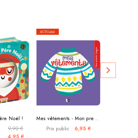
Au bain, 
Prix public
navigate_next
ère Noël !
Mes vêtements - Mon premier...
9,90 €
6,95 €
Prix public :
4,95 €