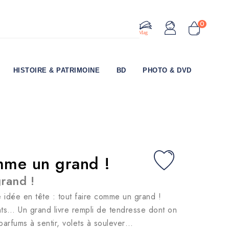
0
Le Mag
HISTOIRE & PATRIMOINE
BD
PHOTO & DVD
omme un grand !
grand !
e idée en tête : tout faire comme un grand !
ents… Un grand livre rempli de tendresse dont on
parfums à sentir, volets à soulever…