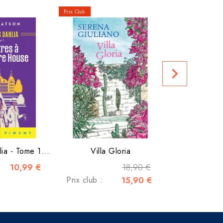
Le Bistrot
Prix club :
navigate_next
ia - Tome 1...
Villa Gloria
10,99 €
18,90 €
Prix club :
15,90 €