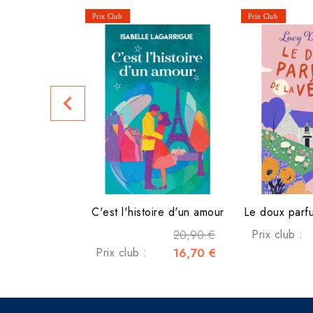
navigate_before
C'est l'histoire d'un amour
Le doux parfu
20,90 €
Prix club :
Prix club :
16,70 €