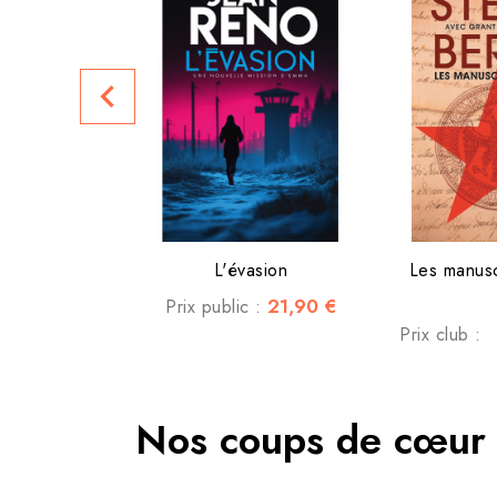
navigate_before
L'évasion
Les manusc
21,90 €
Prix public :
Prix club :
Nos coups de cœur