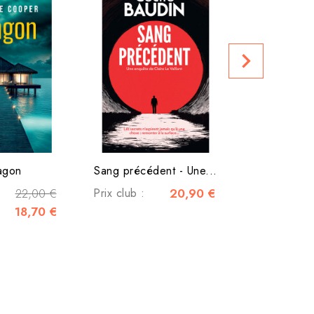
Les enquête
Prix club :
navigate_next
agon
Sang précédent - Une...
22,00 €
Prix club :
20,90 €
18,70 €