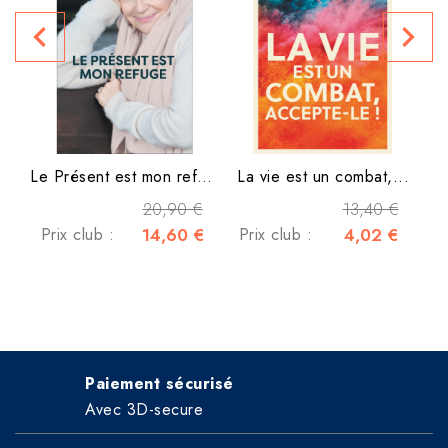
navigate_before
navigate_next
P
Le Présent est mon refuge
La vie est un combat,...
20,90 €
13,40 €
Prix club :
14,60 €
Prix club :
4,02 €
Paiement sécurisé
Avec 3D-secure