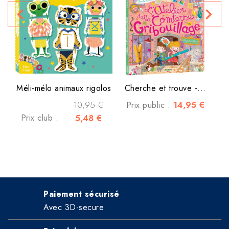
navigate_before
navigate_next
P
Méli-mélo animaux rigolos
Cherche et trouve -...
10,95 €
14,95 €
Prix public :
Prix club :
5,48 €
Paiement sécurisé
Avec 3D-secure