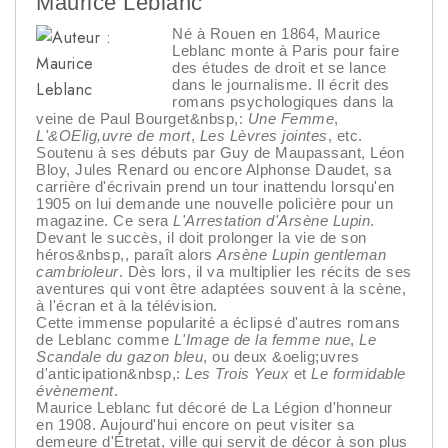
Maurice Leblanc
Né à Rouen en 1864, Maurice
Leblanc monte à Paris pour faire
des études de droit et se lance
dans le journalisme. Il écrit des
romans psychologiques dans la
veine de Paul Bourget&nbsp,:
Une Femme
,
L'&OElig,uvre de mort
,
Les Lèvres jointes
, etc.
Soutenu à ses débuts par Guy de Maupassant, Léon
Bloy, Jules Renard ou encore Alphonse Daudet, sa
carrière d'écrivain prend un tour inattendu lorsqu'en
1905 on lui demande une nouvelle policière pour un
magazine. Ce sera
L'Arrestation d'Arsène Lupin
.
Devant le succès, il doit prolonger la vie de son
héros&nbsp,, paraît alors
Arsène Lupin gentleman
cambrioleur
. Dès lors, il va multiplier les récits de ses
aventures qui vont être adaptées souvent à la scène,
à l'écran et à la télévision.
Cette immense popularité a éclipsé d'autres romans
de Leblanc comme
L'Image de la femme nue
,
Le
Scandale du gazon bleu
, ou deux &oelig;uvres
d'anticipation&nbsp,:
Les Trois Yeux
et
Le formidable
évènement
.
Maurice Leblanc fut décoré de La Légion d'honneur
en 1908. Aujourd'hui encore on peut visiter sa
demeure d'Étretat, ville qui servit de décor à son plus