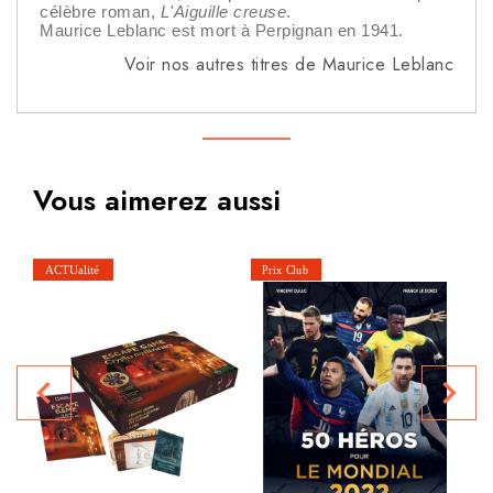
célèbre roman,
L'Aiguille creuse
.
Maurice Leblanc est mort à Perpignan en 1941.
Voir nos autres titres de Maurice Leblanc
Vous aimerez aussi
navigate_before
navigate_next