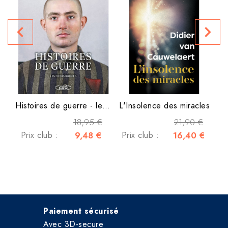
navigate_before
navigate_next
Histoires de guerre - les...
L'Insolence des miracles
18,95 €
21,90 €
Prix club :
9,48 €
Prix club :
16,40 €
Paiement sécurisé
Avec 3D-secure