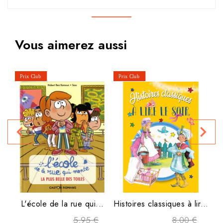
Vous aimerez aussi
navigate_before
navigate_next
P
L'école de la rue qui...
Histoires classiques à lire...
5,95 €
8,00 €