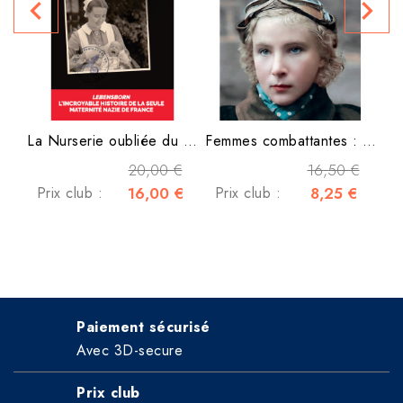
navigate_before
navigate_next
La Nurserie oubliée du IIIe...
Femmes combattantes : Sept...
20,00 €
16,50 €
Prix club :
16,00 €
Prix club :
8,25 €
Paiement sécurisé
Avec 3D-secure
Prix club