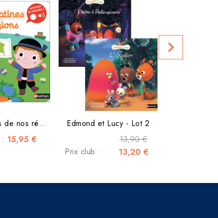
Prix public
navigate_next
Mes comptines de nos régions
Edmond et Lucy - Lot 2
15,95 €
13,90 €
c :
Prix club :
13,20 €