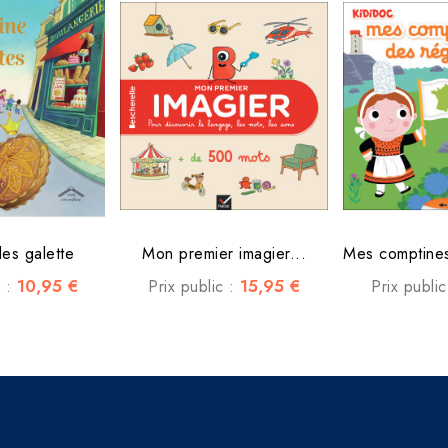
des galette
Mon premier imagier...
10,95 €
15,95 €
c :
Prix public :
Prix publi