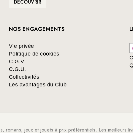
DÉCOUVRIR
NOS ENGAGEMENTS
L
Vie privée
Politique de cookies
C
C.G.V.
Q
C.G.U.
Collectivités
Les avantages du Club
es, romans, jeux et jouets à prix préférentiels. Les meilleurs l