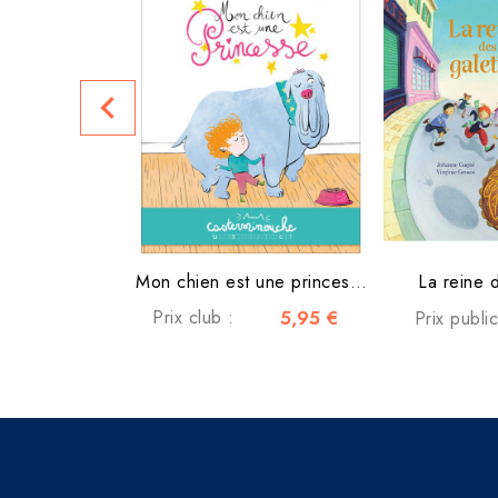
navigate_before
Mon chien est une princesse
La reine 
Prix club :
5,95 €
Prix publi