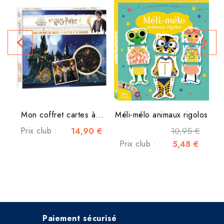
P
navigate_before
navigate_next
Mon coffret cartes à...
Méli-mélo animaux rigolos
Prix club :
14,90 €
10,95 €
Prix club :
5,48 €
Paiement sécurisé