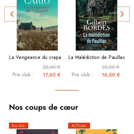
navigate_before
navigate_next
La Vengeance du crapaud
La Malédiction de Pauillac
22,00 €
22,00 €
Prix club :
17,60 €
Prix club :
16,50 €
Nos coups de cœur