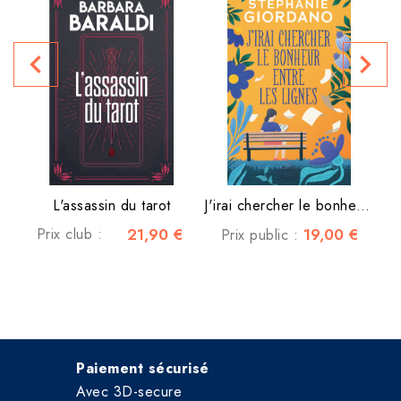
navigate_before
navigate_next
P
L'assassin du tarot
J'irai chercher le bonheur...
Prix club :
21,90 €
19,00 €
Prix public :
Paiement sécurisé
Avec 3D-secure