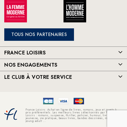
TOUS NOS PARTENAIRES
FRANCE LOISIRS
NOS ENGAGEMENTS
LE CLUB À VOTRE SERVICE
France Loisirs: Achat en ligne de livres, romans, jeux et jouets à
prix préférentiels. Les meilleurs livres sélectionnés par France
Loisirs : romans, suspense, thriller, policier, humour, livre
jeunesse, vie pratique, beaux livres, bandes dessinées, mangas,
young adult ...