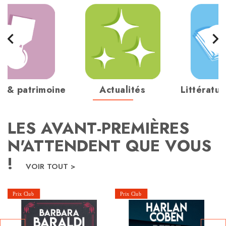
navigate_before
navigate_next
re & patrimoine
Actualités
Littératu
LES AVANT-PREMIÈRES
N'ATTENDENT QUE VOUS
!
VOIR TOUT >