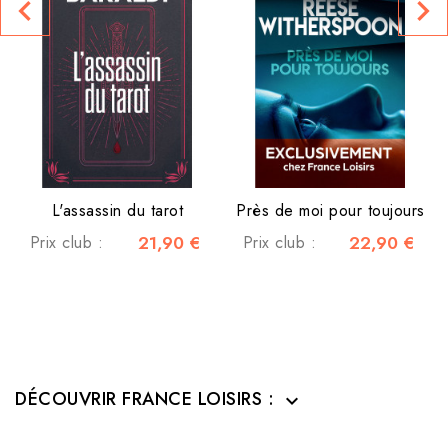
navigate_before
navigate_next
L'assassin du tarot
Près de moi pour toujours
Prix club :
21,90 €
Prix club :
22,90 €
DÉCOUVRIR FRANCE LOISIRS :
expand_more