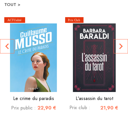
TOUT >
navigate_before
navigate_next
Le crime du paradis
L'assassin du tarot
22,90 €
Prix club :
21,90 €
Prix public :