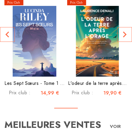
navigate_before
navigate_next
Les Sept Sœurs - Tome 1 - Maia
L'odeur de la terre après...
Prix club :
14,99 €
Prix club :
19,90 €
MEILLEURES VENTES
VOIR